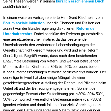
Seine Thesen werden in seinem
kürzlich erschienenen Buch
ausführlich belegt.
In einem weiteren Vortrag referierte Herr Gerd Riedmeier vom
Forum soziale Inklusion
über die Chancen und Risiken der
zurzeit von der Bundesregierung diskutierten
Reform der
Unterhaltsrechts
.
Dabei begrüßte der Referent grundsätzlich
eine gesetzgeberische Initiative, da das bestehende
Unterhaltsrecht den veränderten Lebensbedingungen der
Gesellschaft nicht gerecht wurde und wird und eine Reform
überfällig ist. Begrüßt wurde, dass nach dem bestehenden
Entwurf die Betreuung von Vätern (und weniger betreuenden
Müttern), die das Kind zu ca. 30% bis 50% betreuen, bei den
Kindesunterhaltszahlungen teilweise berücksichtigt würden. Der
derzeitige Entwurf hat aber einige Mängel, die einer
geschlechtergerechten Aufteilung der
Rechte und Pflichten beim
Unterhalt und der Betreuung entgegenstehen. So sieht der
gegenwärtige Entwurf eine Stufenlösung (ca. <30%, 30%-50%,
50%) vor, wonach wesentliche Betreuungsanteile (ca. <30%)
ignoriert würden und damit falsche finanzielle Anreize gesetzt
werden, den Betreuungsanteil von Vätern (bzw. des geringer